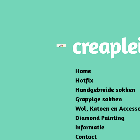
Ga
direct
naar
de
creaple
hoofdinhoud
Home
Hotfix
Handgebreide sokken
Grappige sokken
Wol, Katoen en Accesso
Diamond Painting
Informatie
Contact