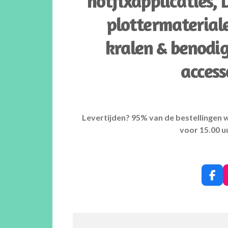
hotfixapplicaties,
plottermateriale
kralen & benodi
access
Levertijden? 95% van de bestellingen 
voor 15.00 u
F
a
c
e
b
o