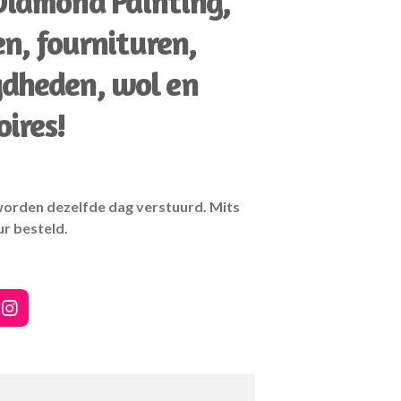
 Diamond Painting,
n, fournituren,
gdheden, wol en
oires!
worden dezelfde dag verstuurd. Mits
ur besteld.
I
n
s
t
a
g