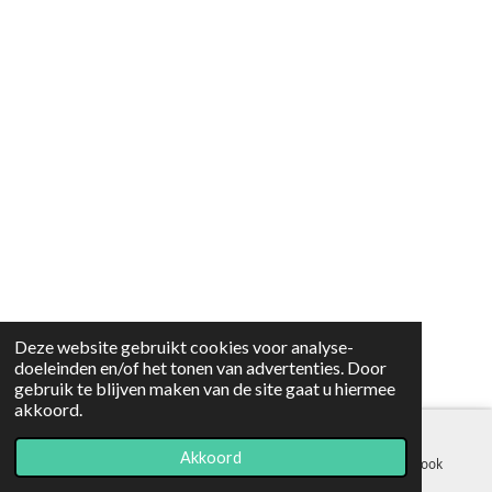
Deze website gebruikt cookies voor analyse-
doeleinden en/of het tonen van advertenties. Door
gebruik te blijven maken van de site gaat u hiermee
akkoord.
Akkoord
E-mailadres
Telefoonnummer
Facebook