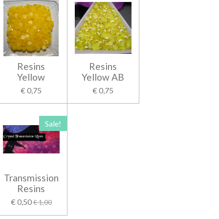
Resins
Resins
Yellow
Yellow AB
€ 0,75
€ 0,75
Sale!
Transmission
Resins
€ 0,50
€ 1,00