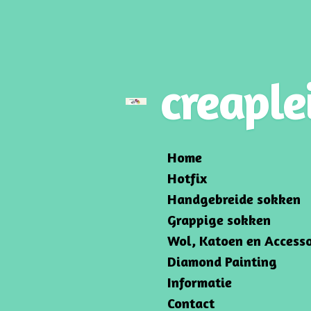
Ga
direct
naar
de
creaple
hoofdinhoud
Home
Hotfix
Handgebreide sokken
Grappige sokken
Wol, Katoen en Accesso
Diamond Painting
Informatie
Contact