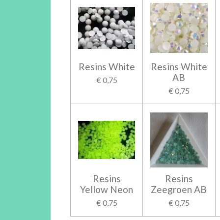
Resins White
Resins White
AB
€ 0,75
€ 0,75
Resins
Resins
Yellow Neon
Zeegroen AB
€ 0,75
€ 0,75