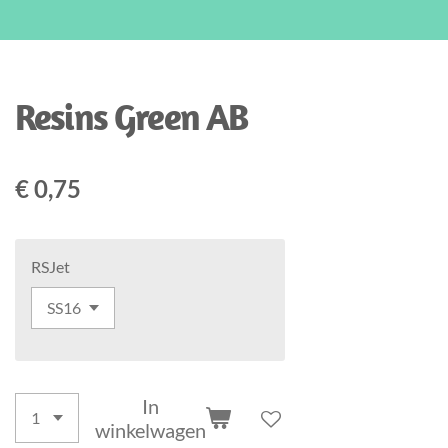
Resins Green AB
€ 0,75
RSJet
In
winkelwagen