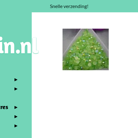
Snelle verzending!
in.nl
res