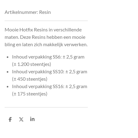
Artikelnummer:
Resin
Mooie Hotfix Resins in verschillende
maten. Deze Resins hebben een mooie
bling en laten zich makkelijk verwerken.
Inhoud verpakking SS6: ± 2,5 gram
(± 1.200 steentjes)
Inhoud verpakking SS10: ± 2,5 gram
(± 450 steentjes)
Inhoud verpakking SS16: ± 2,5 gram
(± 175 steentjes)
D
D
S
e
e
h
l
e
a
e
l
r