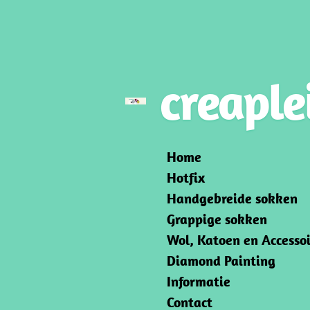
Ga
direct
naar
de
creaple
hoofdinhoud
Home
Hotfix
Handgebreide sokken
Grappige sokken
Wol, Katoen en Accessoi
Diamond Painting
Informatie
Contact