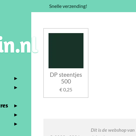
Snelle verzending!
in.nl
DP steentjes
500
€ 0,25
res
Dit is de webshop van