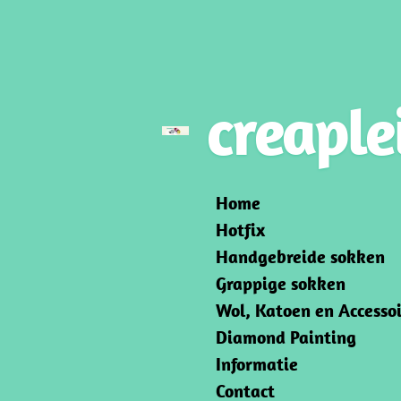
Ga
direct
naar
de
creaple
hoofdinhoud
Home
Hotfix
Handgebreide sokken
Grappige sokken
Wol, Katoen en Accessoi
Diamond Painting
Informatie
Contact