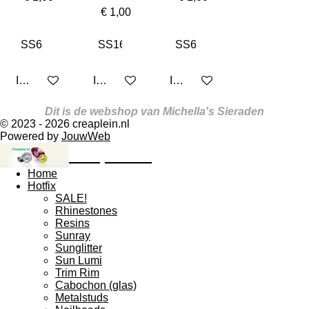
€ 1,00
In winkelwagen
In winkelwagen
In winkelwagen
Dit is de webshop van Michella's Sieraden
© 2023 - 2026 creaplein.nl
Powered by
JouwWeb
creaplein.nl
Home
Hotfix
SALE!
Rhinestones
Resins
Sunray
Sunglitter
Sun Lumi
Trim Rim
Cabochon (glas)
Metalstuds