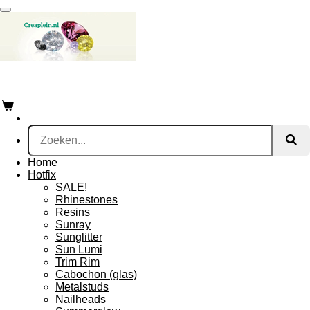
Ga
direct
naar
de
hoofdinhoud
creaplein.nl
Home
Hotfix
SALE!
Rhinestones
Resins
Sunray
Sunglitter
Sun Lumi
Trim Rim
Cabochon (glas)
Metalstuds
Nailheads