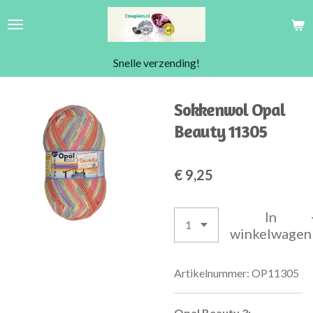
Ga
direct
naar
Snelle verzending!
de
hoofdinhoud
Sokkenwol Opal
Beauty 11305
€ 9,25
In
winkelwagen
Artikelnummer:
OP11305
Opal Beauty 3: