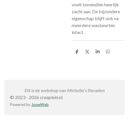
voelt bovendien heerlijk
zacht aan. De bijzondere
eigenschap blijft ook na
meerdere wasbeurten
intact.
D
D
S
D
e
e
h
e
l
e
a
l
e
l
r
e
n
e
n
Dit is de webshop van Michella's Sieraden
© 2023 - 2026 creaplein.nl
Powered by
JouwWeb