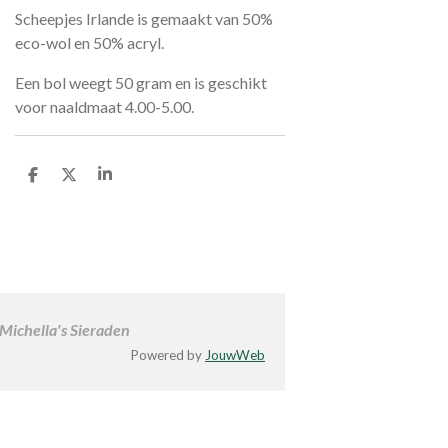
Scheepjes Irlande is gemaakt van 50%
eco-wol en 50% acryl.
Een bol weegt 50 gram en is geschikt
voor naaldmaat 4.00-5.00.
D
D
S
e
e
h
l
e
a
e
l
r
n
e
 Michella's Sieraden
Powered by
JouwWeb