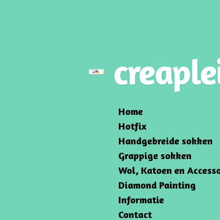
Ga
direct
naar
de
creaple
hoofdinhoud
Home
Hotfix
Handgebreide sokken
Grappige sokken
Wol, Katoen en Accesso
Diamond Painting
Informatie
Contact