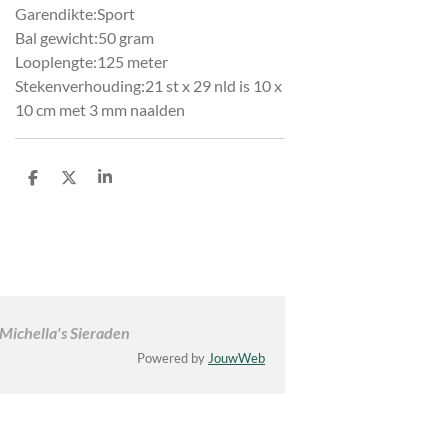
Garendikte:Sport
Bal gewicht:50 gram
Looplengte:125 meter
Stekenverhouding:21 st x 29 nld is 10 x
10 cm met 3 mm naalden
D
D
S
e
e
h
l
e
a
e
l
r
n
e
 Michella's Sieraden
Powered by
JouwWeb