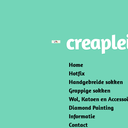
Ga
direct
naar
de
creaple
hoofdinhoud
Home
Hotfix
Handgebreide sokken
Grappige sokken
Wol, Katoen en Accessoi
Diamond Painting
Informatie
Contact