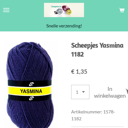
Ga
direct
naar
Snelle verzending!
de
hoofdinhoud
Scheepjes Yasmina
1182
€ 1,35
In
winkelwagen
Artikelnummer:
1578-
1182