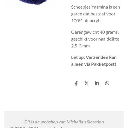
Scheepjes Yasmina is een
garen dat bestaat voor
100% uit acryl.
Garengewicht 40 grams,
geschikt voor naalddikte
2,5-3 mm.
Let op: Verzenden kan
alleen via Pakketpost!
D
D
S
D
e
e
h
e
l
e
a
l
e
l
r
e
n
e
n
Dit is de webshop van Michella's Sieraden