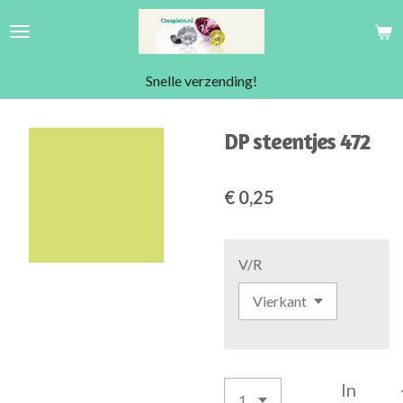
Ga
direct
naar
Snelle verzending!
de
hoofdinhoud
DP steentjes 472
€ 0,25
V/R
In