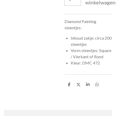
winkelwagen
Diamond Painting
steentjes:
Inhoud zakje: circa 200
steentjes
Vorm steentjes: Square
/ Vierkant of Rond
Kleur: DMC 472
D
D
S
D
e
e
h
e
l
e
a
l
e
l
r
e
n
e
n